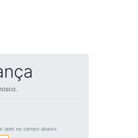
ança
nosco.
ao lado no campo abaixo