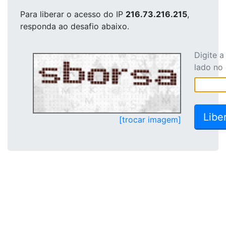
Para liberar o acesso
do IP
216.73.216.215
,
responda ao desafio abaixo.
Digite 
lado no
[trocar imagem]