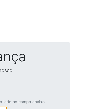
ança
nosco.
ao lado no campo abaixo